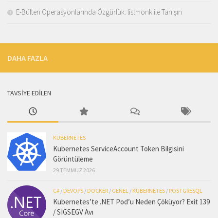
E-Bülten Operasyonlarında Özgürlük: listmonk ile Tanışın
DAHA FAZLA
TAVSİYE EDİLEN
KUBERNETES
Kubernetes ServiceAccount Token Bilgisini
Görüntüleme
29 TEMMUZ 2026
C#
/
DEVOPS
/
DOCKER
/
GENEL
/
KUBERNETES
/
POSTGRESQL
Kubernetes’te .NET Pod’u Neden Çöküyor? Exit 139
/ SIGSEGV Avı