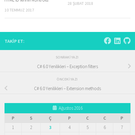
28 ŞUBAT 2018
10 TEMMUZ 2017
TAKIP ET:
SONRAKI YAZI
C# 6.0 Yenilikleri – Exception filters
ÖNCEKI YAZI
C# 6.0 Yenilikleri – Extension methods
Ağustos 2016
P
S
Ç
P
C
C
P
1
2
3
4
5
6
7