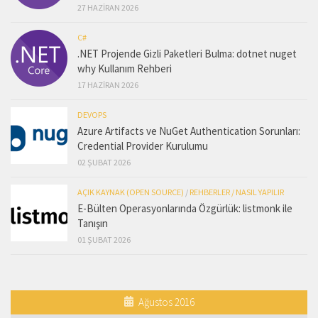
27 HAZIRAN 2026
C#
.NET Projende Gizli Paketleri Bulma: dotnet nuget
why Kullanım Rehberi
17 HAZIRAN 2026
DEVOPS
Azure Artifacts ve NuGet Authentication Sorunları:
Credential Provider Kurulumu
02 ŞUBAT 2026
AÇIK KAYNAK (OPEN SOURCE)
/
REHBERLER / NASIL YAPILIR
E-Bülten Operasyonlarında Özgürlük: listmonk ile
Tanışın
01 ŞUBAT 2026
Ağustos 2016