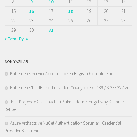
8
9
10
11
12
13
14
15
16
17
18
19
20
21
22
23
24
25
26
27
28
29
30
31
« Tem
Eyl »
SON YAZILAR
Kubernetes ServiceAccount Token Bilgisini Görüntüleme
Kubernetes’te .NET Pod’u Neden Çöküyor? Exit 139 / SIGSEGV Avı
.NET Projende Gizli Paketleri Bulma: dotnet nuget why Kullanım
Rehberi
Azure Artifacts ve NuGet Authentication Sorunları: Credential
Provider Kurulumu