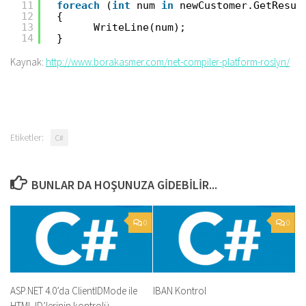
11
foreach
(
int
num 
in
newCustomer.GetResul
12
{
13
WriteLine(num);
14
}
Kaynak:
http://www.borakasmer.com/net-compiler-platform-roslyn/
Etiketler:
C#
BUNLAR DA HOŞUNUZA GIDEBILIR...
0
0
ASP.NET 4.0’da ClientIDMode ile
IBAN Kontrol
HTML ID’lerinin kontrolü.