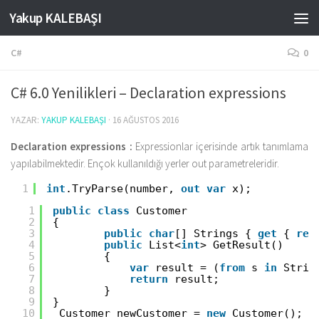
Yakup KALEBAŞI
Skip to content
C#
0
C# 6.0 Yenilikleri – Declaration expressions
YAZAR:
YAKUP KALEBAŞI
·
16 AĞUSTOS 2016
Declaration expressions :
Expressionlar içerisinde artık tanımlama
yapılabilmektedir. Ençok kullanıldığı yerler out parametreleridir.
1
int
.TryParse(number, 
out
var
x);
1
public
class
Customer
2
{ 
3
public
char
[] Strings { 
get
{ 
ret
4
public
List<
int
> GetResult()
5
{
6
var
result = (
from
s 
in
Strin
7
return
result;
8
}
9
}
10
Customer newCustomer = 
new
Customer();