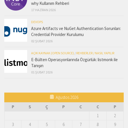
why Kullanım Rehberi
17 HAZIRAN 2026
DEVOPS
Azure Artifacts ve NuGet Authentication Sorunları:
Credential Provider Kurulumu
02 ŞUBAT 2026
AÇIK KAYNAK (OPEN SOURCE)
/
REHBERLER / NASIL YAPILIR
E-Bülten Operasyonlarında Özgürlük: listmonk ile
Tanışın
01 ŞUBAT 2026
Ağustos 2026
P
S
Ç
P
C
C
P
1
2
3
4
5
6
7
8
9