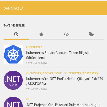
DAHA FAZLA
TAVSİYE EDİLEN
KUBERNETES
Kubernetes ServiceAccount Token Bilgisini
Görüntüleme
29 TEMMUZ 2026
C#
/
DEVOPS
/
DOCKER
/
GENEL
/
KUBERNETES
/
POSTGRESQL
Kubernetes’te .NET Pod’u Neden Çöküyor? Exit 139
/ SIGSEGV Avı
27 HAZIRAN 2026
C#
.NET Projende Gizli Paketleri Bulma: dotnet nuget