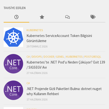
TAVSİYE EDİLEN
KUBERNETES
Kubernetes ServiceAccount Token Bilgisini
Görüntüleme
29 TEMMUZ 2026
C#
/
DEVOPS
/
DOCKER
/
GENEL
/
KUBERNETES
/
POSTGRESQL
Kubernetes’te .NET Pod’u Neden Çöküyor? Exit 139
/ SIGSEGV Avı
27 HAZIRAN 2026
C#
.NET Projende Gizli Paketleri Bulma: dotnet nuget
why Kullanım Rehberi
17 HAZIRAN 2026