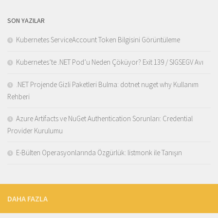
SON YAZILAR
Kubernetes ServiceAccount Token Bilgisini Görüntüleme
Kubernetes’te .NET Pod’u Neden Çöküyor? Exit 139 / SIGSEGV Avı
.NET Projende Gizli Paketleri Bulma: dotnet nuget why Kullanım
Rehberi
Azure Artifacts ve NuGet Authentication Sorunları: Credential
Provider Kurulumu
E-Bülten Operasyonlarında Özgürlük: listmonk ile Tanışın
DAHA FAZLA