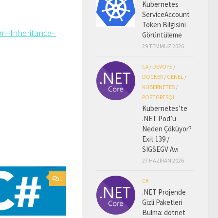
Kubernetes
ServiceAccount
Token Bilgisini
im–Inheritance–
Görüntüleme
29 TEMMUZ 2026
C#
/
DEVOPS
/
DOCKER
/
GENEL
/
KUBERNETES
/
POSTGRESQL
Kubernetes’te
.NET Pod’u
Neden Çöküyor?
Exit 139 /
SIGSEGV Avı
27 HAZIRAN 2026
0
C#
.NET Projende
Gizli Paketleri
Bulma: dotnet