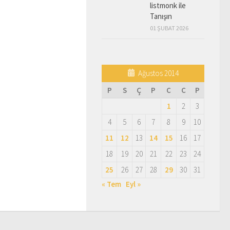
listmonk ile
Tanışın
01 ŞUBAT 2026
Ağustos 2014
P
S
Ç
P
C
C
P
1
2
3
4
5
6
7
8
9
10
11
12
13
14
15
16
17
18
19
20
21
22
23
24
25
26
27
28
29
30
31
« Tem
Eyl »