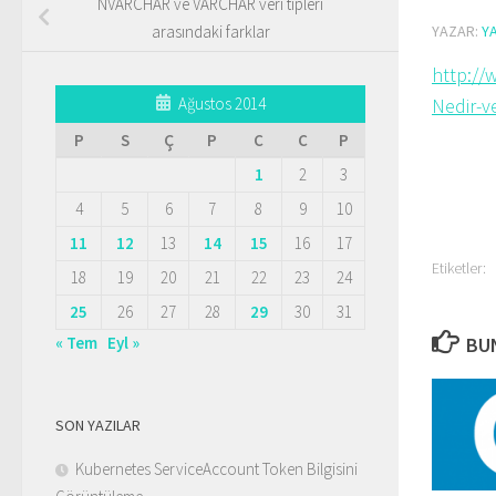
NVARCHAR ve VARCHAR veri tipleri
YAZAR:
Y
arasındaki farklar
http://
Nedir-ve
Ağustos 2014
P
S
Ç
P
C
C
P
1
2
3
4
5
6
7
8
9
10
11
12
13
14
15
16
17
Etiketler:
18
19
20
21
22
23
24
25
26
27
28
29
30
31
BUN
« Tem
Eyl »
SON YAZILAR
Kubernetes ServiceAccount Token Bilgisini