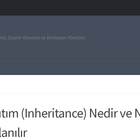
irme, Sistem Yönetimi ve Veritabanı Yönetimi
ıtım (Inheritance) Nedir ve N
anılır