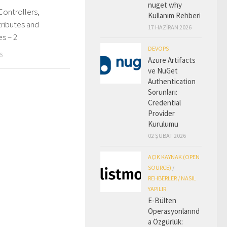
nuget why
Controllers,
Kullanım Rehberi
tributes and
17 HAZIRAN 2026
s – 2
DEVOPS
6
Azure Artifacts
ve NuGet
Authentication
Sorunları:
Credential
Provider
Kurulumu
02 ŞUBAT 2026
AÇIK KAYNAK (OPEN
SOURCE)
/
REHBERLER / NASIL
YAPILIR
E-Bülten
Operasyonlarınd
a Özgürlük: