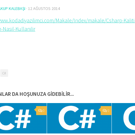
AKUP KALEBAŞI
·
12 AĞUSTOS 2014
www.kodadiyazilimci.com/Makale/Index/makale/Csharp-Kalit
-Nasil-Kullanilir
C#
LAR DA HOŞUNUZA GIDEBILIR...
0
0