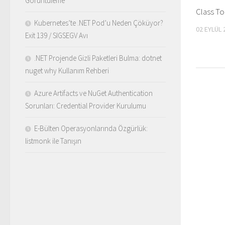
Görüntüleme
Class To
Kubernetes’te .NET Pod’u Neden Çöküyor?
02 EYLÜL 
Exit 139 / SIGSEGV Avı
.NET Projende Gizli Paketleri Bulma: dotnet
nuget why Kullanım Rehberi
Azure Artifacts ve NuGet Authentication
Sorunları: Credential Provider Kurulumu
E-Bülten Operasyonlarında Özgürlük:
listmonk ile Tanışın