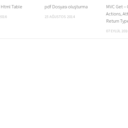
 Html Table
pdf Dosyası oluşturma
MVC Get – 
Actions, At
2016
25 AĞUSTOS 2014
Return Type
07 EYLÜL 201