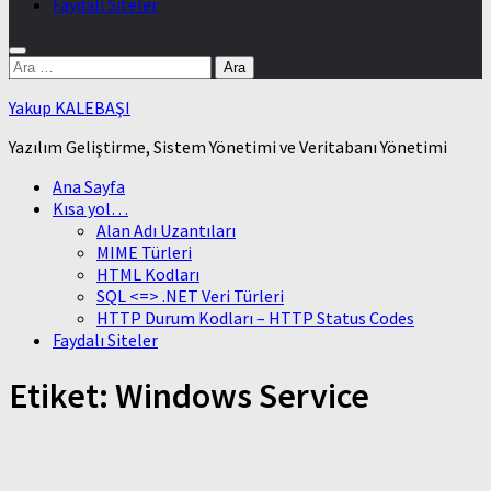
Faydalı Siteler
Arama:
Yakup KALEBAŞI
Yazılım Geliştirme, Sistem Yönetimi ve Veritabanı Yönetimi
Ana Sayfa
Kısa yol…
Alan Adı Uzantıları
MIME Türleri
HTML Kodları
SQL <=> .NET Veri Türleri
HTTP Durum Kodları – HTTP Status Codes
Faydalı Siteler
Etiket:
Windows Service