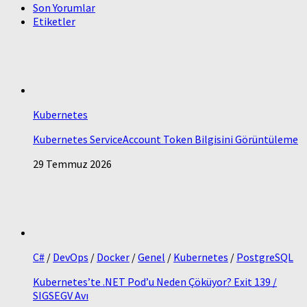
Son Yorumlar
Etiketler
Kubernetes
Kubernetes ServiceAccount Token Bilgisini Görüntüleme
29 Temmuz 2026
C#
/
DevOps
/
Docker
/
Genel
/
Kubernetes
/
PostgreSQL
Kubernetes’te .NET Pod’u Neden Çöküyor? Exit 139 /
SIGSEGV Avı