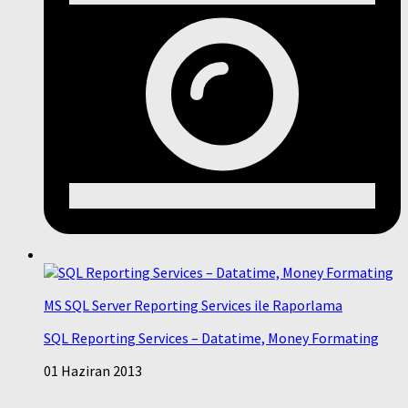
MS SQL Server Reporting Services ile Raporlama
SQL Reporting Services – Datatime, Money Formating
01 Haziran 2013