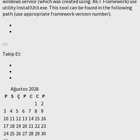
windows service (which was created using .NET Framework) use
utility InstallUtil.exe. This tool can be found in the following
path (use appropriate framework version number).
Takip Et:
Ağustos 2026
P
S
Ç
P
C
C
P
1
2
3
4
5
6
7
8
9
10
11
12
13
14
15
16
17
18
19
20
21
22
23
24
25
26
27
28
29
30