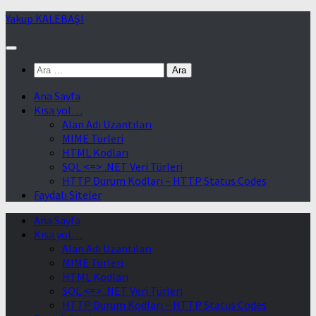
Skip
Yakup KALEBAŞI
to
content
Arama:
Ana Sayfa
Kısa yol…
Alan Adı Uzantıları
MIME Türleri
HTML Kodları
SQL <=> .NET Veri Türleri
HTTP Durum Kodları – HTTP Status Codes
Faydalı Siteler
Ana Sayfa
Kısa yol…
Alan Adı Uzantıları
MIME Türleri
HTML Kodları
SQL <=> .NET Veri Türleri
HTTP Durum Kodları – HTTP Status Codes