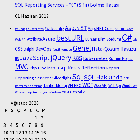
SQL Reporting Services – “0” (Sıfır) Bölme Hatası
01 Haziran 2013
Asp.NET
Asp.NET Core
#webconfig
#dump
#Kubernetes
ASP.NET Core
C#
bestURL
Azure
Attribute
Bunları Bilmiyordum!
Web API
cdc
Genel
CSS
DevOps
Hata-Çözüm Havuzu
Delphi
fsutil komutu
jQuery
JavaScript
K8S
Kubernetes
IIS
Kızımın Köşesi
MVC
psql
Redis
Reflection
Php
Pipelines
Report
Sql
SQL Hakkında
Reporting Services
Silverlight
SSD
WCF
Tarihe Mesaj
VELERO
Web API
WebApi
Windows
performans artırma
Öznitelik
Windows optimizasyon
Windows TRIM
Ağustos 2026
P
S
Ç
P
C
C
P
1
2
3
4
5
6
7
8
9
10
11
12
13
14
15
16
17
18
19
20
21
22
23