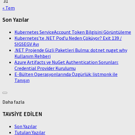
31
« Tem
Son Yazılar
Kubernetes ServiceAccount Token Bilgisini Görüntüleme
Kubernetes’te .NET Pod’u Neden Çöküyor? Exit 139 /
SIGSEGV Avı
.NET Projende Gizli Paketleri Bulma: dotnet nuget why
Kullanım Rehberi
Azure Artifacts ve NuGet Authentication Sorunları:
Credential Provider Kurulumu
E-Bülten Operasyonlarında Özgürlük: listmonk ile
Tanışın
Daha fazla
TAVSİYE EDİLEN
Son Yazılar
Tutulan Yazılar