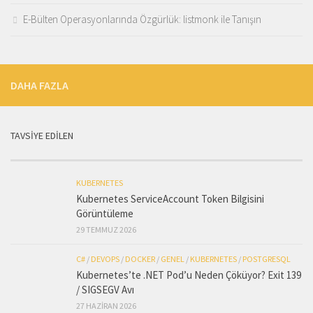
E-Bülten Operasyonlarında Özgürlük: listmonk ile Tanışın
DAHA FAZLA
TAVSİYE EDİLEN
KUBERNETES
Kubernetes ServiceAccount Token Bilgisini
Görüntüleme
29 TEMMUZ 2026
C#
/
DEVOPS
/
DOCKER
/
GENEL
/
KUBERNETES
/
POSTGRESQL
Kubernetes’te .NET Pod’u Neden Çöküyor? Exit 139
/ SIGSEGV Avı
27 HAZIRAN 2026