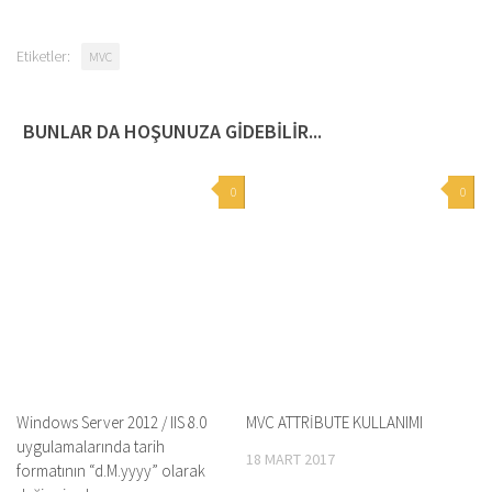
Etiketler:
MVC
BUNLAR DA HOŞUNUZA GIDEBILIR...
0
0
Windows Server 2012 / IIS 8.0
MVC ATTRİBUTE KULLANIMI
uygulamalarında tarih
18 MART 2017
formatının “d.M.yyyy” olarak