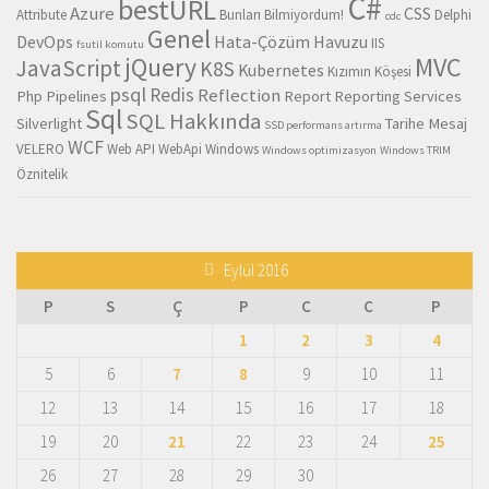
C#
bestURL
Azure
CSS
Attribute
Bunları Bilmiyordum!
Delphi
cdc
Genel
DevOps
Hata-Çözüm Havuzu
IIS
fsutil komutu
MVC
jQuery
JavaScript
K8S
Kubernetes
Kızımın Köşesi
psql
Redis
Reflection
Php
Pipelines
Report
Reporting Services
Sql
SQL Hakkında
Silverlight
Tarihe Mesaj
SSD performans artırma
WCF
VELERO
Web API
WebApi
Windows
Windows optimizasyon
Windows TRIM
Öznitelik
Eylül 2016
P
S
Ç
P
C
C
P
1
2
3
4
5
6
7
8
9
10
11
12
13
14
15
16
17
18
19
20
21
22
23
24
25
26
27
28
29
30