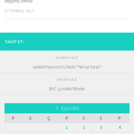
değişmiş olması
07 TEMMUZ 2017
TAKIP ET:
SONRAKI YAZI
sealed Keyword’ü Nedir? Ne İşe Yarar?
ÖNCEKI YAZI
MVC içindeki filtreler
Eylül 2016
P
S
Ç
P
C
C
P
1
2
3
4