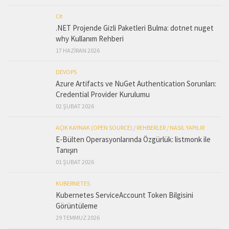
C#
.NET Projende Gizli Paketleri Bulma: dotnet nuget
why Kullanım Rehberi
17 HAZIRAN 2026
DEVOPS
Azure Artifacts ve NuGet Authentication Sorunları:
Credential Provider Kurulumu
02 ŞUBAT 2026
AÇIK KAYNAK (OPEN SOURCE)
/
REHBERLER / NASIL YAPILIR
E-Bülten Operasyonlarında Özgürlük: listmonk ile
Tanışın
01 ŞUBAT 2026
KUBERNETES
Kubernetes ServiceAccount Token Bilgisini
Görüntüleme
29 TEMMUZ 2026