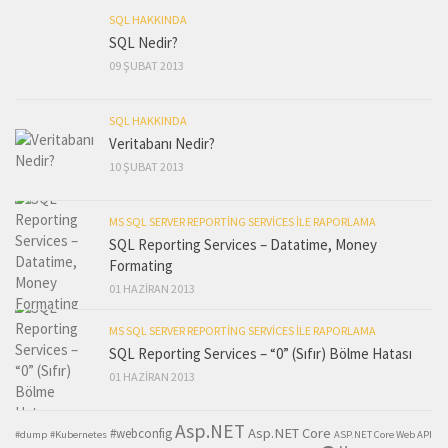
SQL HAKKINDA
SQL Nedir?
09 ŞUBAT 2013
SQL HAKKINDA
Veritabanı Nedir?
10 ŞUBAT 2013
MS SQL SERVER REPORTING SERVICES ILE RAPORLAMA
SQL Reporting Services – Datatime, Money
Formating
01 HAZIRAN 2013
MS SQL SERVER REPORTING SERVICES ILE RAPORLAMA
SQL Reporting Services – “0” (Sıfır) Bölme Hatası
01 HAZIRAN 2013
Asp.NET
Asp.NET Core
#webconfig
#dump
#Kubernetes
ASP.NET Core Web API