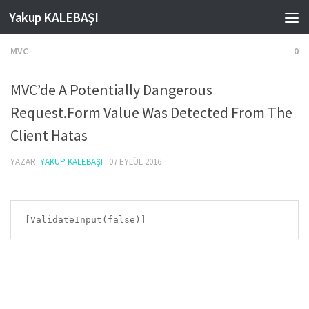
Yakup KALEBAŞI
Skip to content
MVC
0
MVC’de A Potentially Dangerous
Request.Form Value Was Detected From The
Client Hatas
YAZAR:
YAKUP KALEBAŞI
·
07 EYLÜL 2016
[ValidateInput(false)]