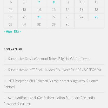
5
6
7
8
9
10
11
12
13
14
15
16
17
18
19
20
21
22
23
24
25
26
27
28
29
30
« Ağu
Eki »
SON YAZILAR
Kubernetes ServiceAccount Token Bilgisini Görüntüleme
Kubernetes’te .NET Pod’u Neden Çöküyor? Exit 139 / SIGSEGV Avı
.NET Projende Gizli Paketleri Bulma: dotnet nuget why Kullanım
Rehberi
Azure Artifacts ve NuGet Authentication Sorunları: Credential
Provider Kurulumu