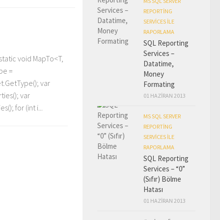
MS SQL SERVER
REPORTING
SERVICES ILE
RAPORLAMA
SQL Reporting
Services –
 static void MapTo<T,
Datatime,
ype =
Money
t.GetType(); var
Formating
ies(); var
01 HAZIRAN 2013
; for (int i...
MS SQL SERVER
REPORTING
SERVICES ILE
RAPORLAMA
SQL Reporting
Services – “0”
(Sıfır) Bölme
Hatası
01 HAZIRAN 2013