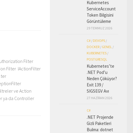
Kubernetes
ServiceAccount
Token Bilgisini
Görüntüleme
29 TEMMUZ 2026
C#
/
DEVOPS
/
DOCKER
/
GENEL
/
KUBERNETES
/
POSTGRESQL
thorization Filter
Kubernetes’te
on Filter IActionFilter
.NET Pod’u
lter
Neden Çöküyor?
eptionFilter
Exit 139 /
iltreler ve Action
SIGSEGV Avı
r ya da Controller
27 HAZIRAN 2026
C#
.NET Projende
Gizli Paketleri
Bulma: dotnet