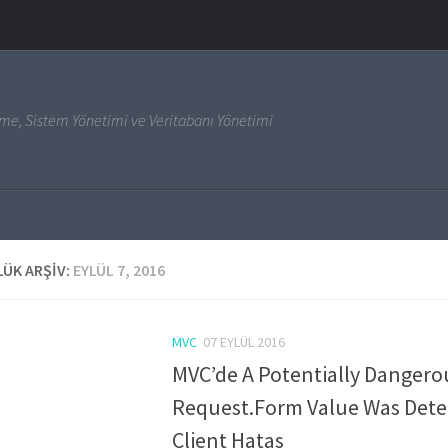
irme, Sistem Yönetimi ve Veritabanı Yönetimi
ÜK ARŞIV:
EYLÜL 7, 2016
MVC
07 EYLÜL 2016
MVC’de A Potentially Dangero
Request.Form Value Was Det
Client Hatas