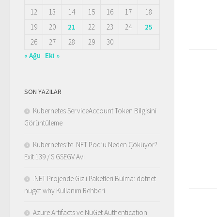
12
13
14
15
16
17
18
19
20
21
22
23
24
25
26
27
28
29
30
« Ağu
Eki »
SON YAZILAR
Kubernetes ServiceAccount Token Bilgisini
Görüntüleme
Kubernetes’te .NET Pod’u Neden Çöküyor?
Exit 139 / SIGSEGV Avı
.NET Projende Gizli Paketleri Bulma: dotnet
nuget why Kullanım Rehberi
Azure Artifacts ve NuGet Authentication