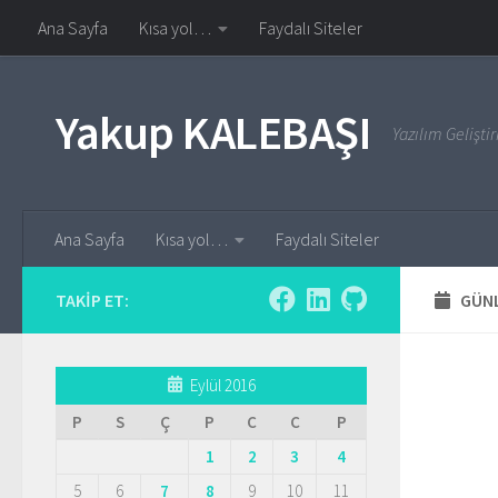
Ana Sayfa
Kısa yol…
Faydalı Siteler
Skip to content
Yakup KALEBAŞI
Yazılım Gelişt
Ana Sayfa
Kısa yol…
Faydalı Siteler
TAKIP ET:
GÜNL
Eylül 2016
P
S
Ç
P
C
C
P
1
2
3
4
5
6
7
8
9
10
11