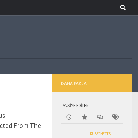
DAHA FAZLA
TAVSİYE EDİLEN
us
ected From The
KUBERNETES