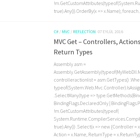
!m.GetCustomAttributes(typeof(System.R
true).Any()).OrderBy(x => x.Name); foreach..
C#
/
MVC
/
REFLECTION
07 EYLÜL 2016
MVC Get – Controllers, Actions
Return Types
Assembly asm =
Assembly.GetAssembly(typeof(MyWebDll.Mv
controlleractionlist = asm.GetTypes() .Wh
typeof(System.Web.Mvc.Controller).IsAssi
.SelectMany(type => type.GetMethods(Bind
BindingFlags.DeclaredOnly | BindingFlags.
!m.GetCustomAttributes(typeof(
System.Runtime.CompilerServices.Compil
true).Any()) .Select(x => new {Controller 
Action = x.Name, ReturnType = x.ReturnTy