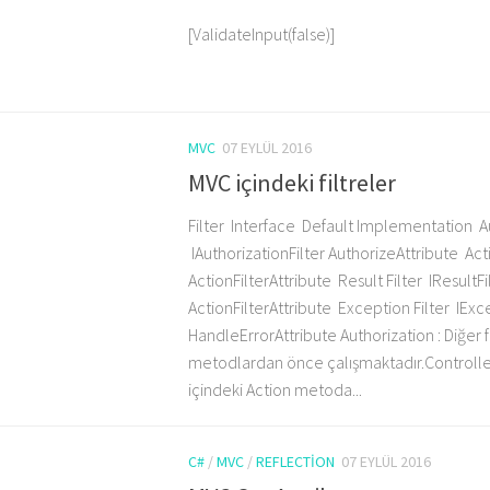
[ValidateInput(false)]
MVC
07 EYLÜL 2016
MVC içindeki filtreler
Filter Interface Default Implementation Au
IAuthorizationFilter AuthorizeAttribute Acti
ActionFilterAttribute Result Filter IResultFi
ActionFilterAttribute Exception Filter IExc
HandleErrorAttribute Authorization : Diğer f
metodlardan önce çalışmaktadır.Controlle
içindeki Action metoda...
C#
/
MVC
/
REFLECTION
07 EYLÜL 2016