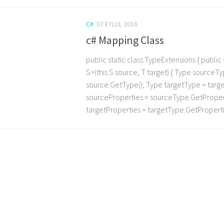
C#
07 EYLÜL 2016
c# Mapping Class
public static class TypeExtensions { public
S>(this S source, T target) { Type sourceT
source.GetType(); Type targetType = targe
sourceProperties = sourceType.GetPropert
targetProperties = targetType.GetProperties()