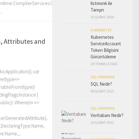
untime.CompilerServices.CompilerGeneratedAttribute),
listmonk ile
Tanışın
.
01 ŞUBAT 2026
KUBERNETES
Kubernetes
, Attributes and
ServiceAccount
Token Bilgisini
Görüntüleme
29 TEMMUZ 2026
cApplication)); var
SQL HAKKINDA
ere(type=>
SQL Nedir?
gnableFrom(type))
09 ŞUBAT 2013
ingFlags.Instance |
Public)) .Where(m =>
SQL HAKKINDA
Veritabanı Nedir?
erGeneratedAttribute),
10 ŞUBAT 2013
= x.DeclaringType.Name,
pe.Name,...