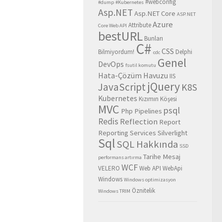
#webconfig
#dump
#Kubernetes
Asp.NET
Asp.NET Core
ASP.NET
Azure
Attribute
Core Web API
bestURL
Bunları
C#
CSS
Bilmiyordum!
Delphi
cdc
Genel
DevOps
fsutil komutu
Hata-Çözüm Havuzu
IIS
jQuery
JavaScript
K8S
Kubernetes
Kızımın Köşesi
MVC
psql
Php
Pipelines
Redis
Reflection
Report
Reporting Services
Silverlight
Sql
SQL Hakkında
SSD
Tarihe Mesaj
performans artırma
WCF
VELERO
Web API
WebApi
Windows
Windows optimizasyon
Öznitelik
Windows TRIM