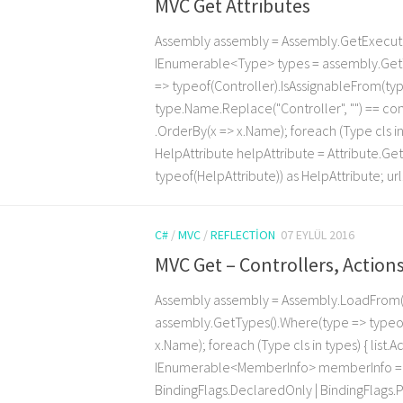
MVC Get Attributes
Assembly assembly = Assembly.GetExecuti
IEnumerable<Type> types = assembly.GetT
=> typeof(Controller).IsAssignableFrom(ty
type.Name.Replace("Controller", "") == co
.OrderBy(x => x.Name); foreach (Type cls in
HelpAttribute helpAttribute = Attribute.Ge
typeof(HelpAttribute)) as HelpAttribute; url.
C#
/
MVC
/
REFLECTION
07 EYLÜL 2016
MVC Get – Controllers, Action
Assembly assembly = Assembly.LoadFrom
assembly.GetTypes().Where(type => typeof
x.Name); foreach (Type cls in types) { list.
IEnumerable<MemberInfo> memberInfo = cl
BindingFlags.DeclaredOnly | BindingFlags.