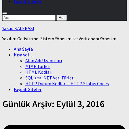
Faydalı Siteler
Arama:
Yakup KALEBAŞI
Yazılım Geliştirme, Sistem Yönetimi ve Veritabanı Yönetimi
Ana Sayfa
Kısa yol…
Alan Adı Uzantıları
MIME Türleri
HTML Kodları
SQL <=> .NET Veri Türleri
HTTP Durum Kodları – HTTP Status Codes
Faydalı Siteler
Günlük Arşiv:
Eylül 3, 2016