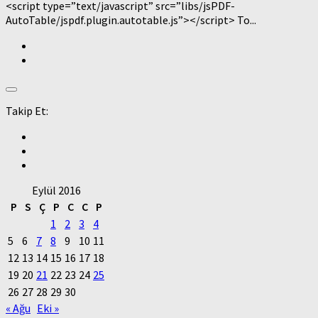
<script type=”text/javascript” src=”libs/jsPDF-
AutoTable/jspdf.plugin.autotable.js”></script> To...
Takip Et:
Eylül 2016
P
S
Ç
P
C
C
P
1
2
3
4
5
6
7
8
9
10
11
12
13
14
15
16
17
18
19
20
21
22
23
24
25
26
27
28
29
30
« Ağu
Eki »