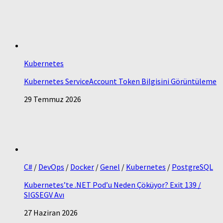
Kubernetes
Kubernetes ServiceAccount Token Bilgisini Görüntüleme
29 Temmuz 2026
C#
/
DevOps
/
Docker
/
Genel
/
Kubernetes
/
PostgreSQL
Kubernetes’te .NET Pod’u Neden Çöküyor? Exit 139 /
SIGSEGV Avı
27 Haziran 2026