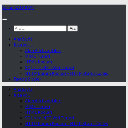
Skip
Yakup KALEBAŞI
to
content
Arama:
Ana Sayfa
Kısa yol…
Alan Adı Uzantıları
MIME Türleri
HTML Kodları
SQL <=> .NET Veri Türleri
HTTP Durum Kodları – HTTP Status Codes
Faydalı Siteler
Ana Sayfa
Kısa yol…
Alan Adı Uzantıları
MIME Türleri
HTML Kodları
SQL <=> .NET Veri Türleri
HTTP Durum Kodları – HTTP Status Codes