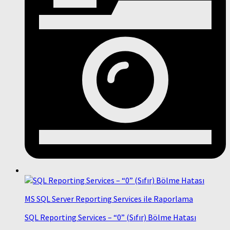
MS SQL Server Reporting Services ile Raporlama
SQL Reporting Services – “0” (Sıfır) Bölme Hatası