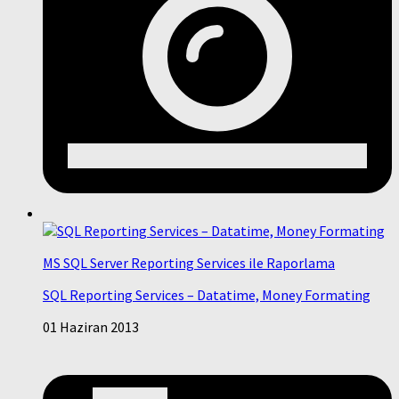
MS SQL Server Reporting Services ile Raporlama
SQL Reporting Services – Datatime, Money Formating
01 Haziran 2013