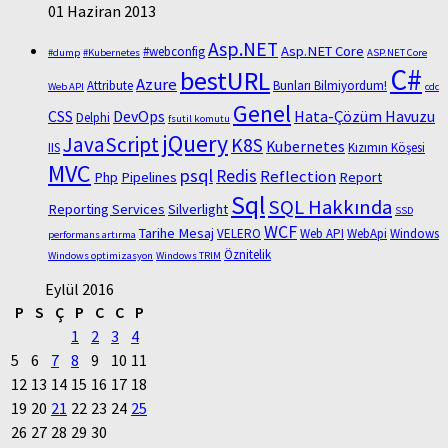
01 Haziran 2013
Asp.NET
Asp.NET Core
#webconfig
#dump
#Kubernetes
ASP.NET Core
C#
bestURL
Azure
Attribute
Bunları Bilmiyordum!
Web API
cdc
Genel
CSS
DevOps
Hata-Çözüm Havuzu
Delphi
fsutil komutu
jQuery
JavaScript
K8S
Kubernetes
IIS
Kızımın Köşesi
MVC
psql
Redis
Reflection
Php
Pipelines
Report
Sql
SQL Hakkında
Reporting Services
Silverlight
SSD
WCF
Tarihe Mesaj
VELERO
Web API
WebApi
Windows
performans artırma
Öznitelik
Windows optimizasyon
Windows TRIM
Eylül 2016
P
S
Ç
P
C
C
P
1
2
3
4
5
6
7
8
9
10
11
12
13
14
15
16
17
18
19
20
21
22
23
24
25
26
27
28
29
30