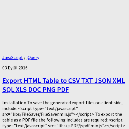
JavaScript
/
jQuery
03 Eylül 2016
Export HTML Table to CSV TXT JSON XML
SQL XLS DOC PNG PDF
Installation To save the generated export files on client side,
include: <script type=”text/javascript”
src=”libs/FileSaver/FileSaver.min.js”></script> To export the
table as a PDF file the following includes are required: <script
type=”text/javascript” src=”libs/jsPDF/jspdf.min.js”></script>