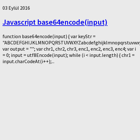
03 Eylül 2016
Javascript base64encode(input)
function base64encode(input) { var keyStr =
"ABCDEFGHIJKLMNOPQRSTUVWXYZabcdefghijklmnopqrstuvwxy
var output = ""; var chr1, chr2, chr3, enc1, enc2, enc3, enc4; var i
= 0; input = utf8Encode(input); while (i < input.length) { chr1 =
input.charCodeAt(i++);...