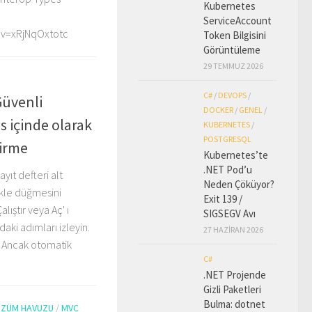
Kubernetes
ServiceAccount
?v=xRjNqOxtotc
Token Bilgisini
Görüntüleme
29 TEMMUZ 2026
C#
/
DEVOPS
/
Güvenli
DOCKER
/
GENEL
/
 içinde olarak
KUBERNETES
/
POSTGRESQL
tirme
Kubernetes’te
.NET Pod’u
ıt defteri alt
Neden Çöküyor?
ükle düğmesini
Exit 139 /
lıştır veya Aç' ı
SIGSEGV Avı
daki adımları izleyin.
27 HAZIRAN 2026
r. Ancak otomatik
C#
.NET Projende
Gizli Paketleri
Bulma: dotnet
ÖZÜM HAVUZU
/
MVC