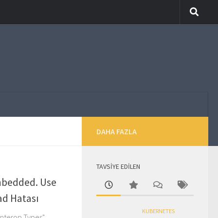
DAHA FAZLA
TAVSİYE EDİLEN
mbedded. Use
ad Hatası
KUBERNETES
 Interop Types"