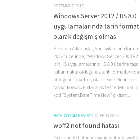
07 TEMMUZ 2017
Windows Server 2012 / IIS 8.0
uygulamalarında tarih format
olarak değişmiş olması
Merhaba Arkadaşlar, Varsayılan tarih form
2012” üzerinde, “Windows Server 2008 R2”
için, IIS uygulamalarınızı IIS 8.0 üzerine ta
kullanmakta olduğunuz tarih formatlarında 
olduğunu farketmiş olabilirsiniz. Bunu en b
“aspx” kodunu kullanarak test edebilirsiniz
kod “System.DateTime.Now” çıktısını...
HATA-ÇÖZÜM HAVUZU
31 EKIM 2016
woff2 not found hatası
IIS üzerinde bulunan uygulamalarda woff2 u