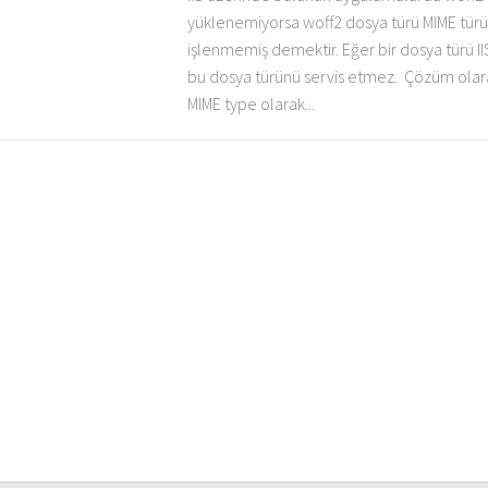
yüklenemiyorsa woff2 dosya türü MIME türü 
işlenmemiş demektir. Eğer bir dosya türü II
bu dosya türünü servis etmez. Çözüm olar
MIME type olarak...