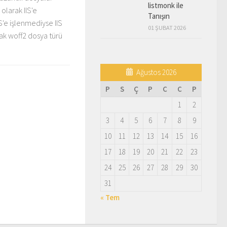
listmonk ile
olarak IIS'e
Tanışın
S'e işlenmediyse IIS
01 ŞUBAT 2026
ak woff2 dosya türü
Ağustos 2026
P
S
Ç
P
C
C
P
1
2
3
4
5
6
7
8
9
10
11
12
13
14
15
16
17
18
19
20
21
22
23
24
25
26
27
28
29
30
31
« Tem