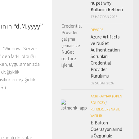
nuget why
Kullanım Rehberi
17 HAZIRAN 2026
ının “d.M.yyyy”
DEVOPS
Azure Artifacts
ve NuGet
atı “Windows Server
Authentication
 den farklı olduğu
Sorunları:
Credential
şırken, uygulamanızda
Provider
değişiklik
Kurulumu
asitinden aşağıdaki
02 ŞUBAT 2026
. Bu
AÇIK KAYNAK (OPEN
SOURCE)
/
REHBERLER / NASIL
YAPILIR
E-Bülten
Operasyonlarınd
a Özgürlük:
zantılı dosyalar