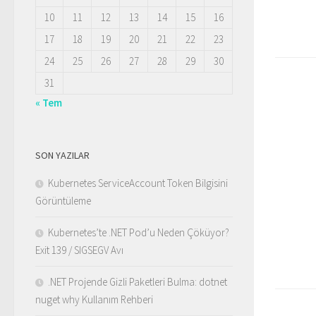
10
11
12
13
14
15
16
17
18
19
20
21
22
23
24
25
26
27
28
29
30
31
« Tem
SON YAZILAR
Kubernetes ServiceAccount Token Bilgisini
Görüntüleme
Kubernetes’te .NET Pod’u Neden Çöküyor?
Exit 139 / SIGSEGV Avı
.NET Projende Gizli Paketleri Bulma: dotnet
nuget why Kullanım Rehberi