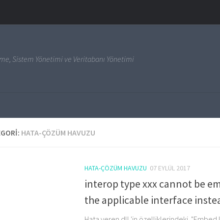
irme, Sistem Yönetimi ve Veritabanı Yönetimi
EGORI:
HATA-ÇÖZÜM HAVUZU
HATA-ÇÖZÜM HAVUZU
07 EYLÜL 2017
interop type xxx cannot be e
the applicable interface inste
Hata veren dll 'in özelliklerindeki "Embed