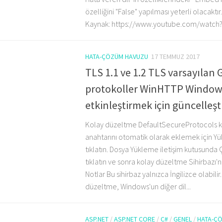
özelliğini "False" yapılması yeterli olacaktır.
Kaynak: https://www.youtube.com/watch
HATA-ÇÖZÜM HAVUZU
17 TEMMUZ 2017
TLS 1.1 ve 1.2 TLS varsayılan 
protokoller WinHTTP Windows
etkinleştirmek için güncelleş
Kolay düzeltme DefaultSecureProtocols kay
anahtarını otomatik olarak eklemek için Y
tıklatın. Dosya Yükleme iletişim kutusunda Ça
tıklatın ve sonra kolay düzeltme Sihirbazı'n
Notlar Bu sihirbaz yalnızca İngilizce olabili
düzeltme, Windows'un diğer dil...
ASP.NET
/
ASP.NET CORE
/
C#
/
GENEL
/
HATA-Ç