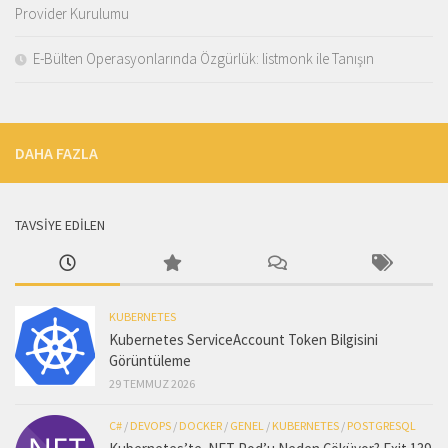
Provider Kurulumu
E-Bülten Operasyonlarında Özgürlük: listmonk ile Tanışın
DAHA FAZLA
TAVSİYE EDİLEN
KUBERNETES
Kubernetes ServiceAccount Token Bilgisini
Görüntüleme
29 TEMMUZ 2026
C#
/
DEVOPS
/
DOCKER
/
GENEL
/
KUBERNETES
/
POSTGRESQL