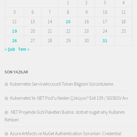
1
2
3
4
5
6
7
8
9
10
11
12
13
14
15
16
17
18
19
20
21
22
23
24
25
26
27
28
29
30
31
« Şub
Tem »
SON YAZILAR
Kubernetes ServiceAccount Token Bilgisini Görüntüleme
Kubernetes’te .NET Pod’u Neden Çöküyor? Exit 139 / SIGSEGV Avı
.NET Projende Gizli Paketleri Bulma: dotnet nuget why Kullanım
Rehberi
Azure Artifacts ve NuGet Authentication Sorunları: Credential