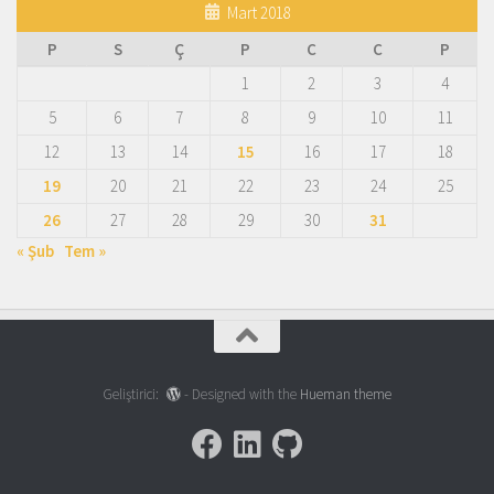
Mart 2018
P
S
Ç
P
C
C
P
1
2
3
4
5
6
7
8
9
10
11
12
13
14
15
16
17
18
19
20
21
22
23
24
25
26
27
28
29
30
31
« Şub
Tem »
Geliştirici:
- Designed with the
Hueman theme