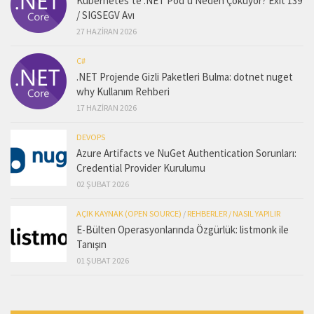
Kubernetes’te .NET Pod’u Neden Çöküyor? Exit 139
/ SIGSEGV Avı
27 HAZIRAN 2026
C#
.NET Projende Gizli Paketleri Bulma: dotnet nuget
why Kullanım Rehberi
17 HAZIRAN 2026
DEVOPS
Azure Artifacts ve NuGet Authentication Sorunları:
Credential Provider Kurulumu
02 ŞUBAT 2026
AÇIK KAYNAK (OPEN SOURCE)
/
REHBERLER / NASIL YAPILIR
E-Bülten Operasyonlarında Özgürlük: listmonk ile
Tanışın
01 ŞUBAT 2026