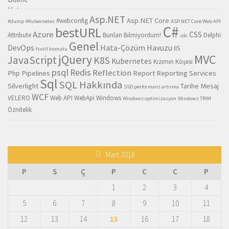
Asp.NET
Asp.NET Core
#webconfig
#dump
#Kubernetes
ASP.NET Core Web API
C#
bestURL
Azure
CSS
Attribute
Bunları Bilmiyordum!
Delphi
cdc
Genel
DevOps
Hata-Çözüm Havuzu
IIS
fsutil komutu
MVC
jQuery
JavaScript
K8S
Kubernetes
Kızımın Köşesi
psql
Redis
Reflection
Php
Pipelines
Report
Reporting Services
Sql
SQL Hakkında
Silverlight
Tarihe Mesaj
SSD performans artırma
WCF
VELERO
Web API
WebApi
Windows
Windows optimizasyon
Windows TRIM
Öznitelik
Mart 2018
P
S
Ç
P
C
C
P
1
2
3
4
5
6
7
8
9
10
11
12
13
14
15
16
17
18