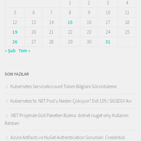
1
2
3
4
5
6
7
8
9
10
11
12
13
14
15
16
17
18
19
20
21
22
23
24
25
26
27
28
29
30
31
« Şub
Tem »
SON YAZILAR
Kubernetes ServiceAccount Token Bilgisini Görüntüleme
Kubernetes’te .NET Pod’u Neden Çöküyor? Exit 139 / SIGSEGV Avı
.NET Projende Gizli Paketleri Bulma: dotnet nuget why Kullanım
Rehberi
Azure Artifacts ve NuGet Authentication Sorunları: Credential