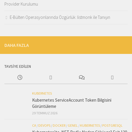
Provider Kurulumu
E-Bülten Operasyonlarında Özgürlük: listmonk ile Tanışın
DAHA FAZLA
TAVSİYE EDİLEN
KUBERNETES
Kubernetes ServiceAccount Token Bilgisini
Görüntüleme
29 TEMMUZ 2026
C#
/
DEVOPS
/
DOCKER
/
GENEL
/
KUBERNETES
/
POSTGRESQL