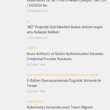
Kubernetes’te .NET Pod’u Neden Çöküyor? Exit 139
/ SIGSEGV Avı
27 HAZIRAN 2026
C#
.NET Projende Gizli Paketleri Bulma: dotnet nuget
why Kullanım Rehberi
17 HAZIRAN 2026
DEVOPS
Azure Artifacts ve NuGet Authentication Sorunları:
Credential Provider Kurulumu
02 ŞUBAT 2026
AÇIK KAYNAK (OPEN SOURCE)
/
REHBERLER / NASIL YAPILIR
E-Bülten Operasyonlarında Özgürlük: listmonk ile
Tanışın
01 ŞUBAT 2026
KUBERNETES
Kubernetes ServiceAccount Token Bilgisini