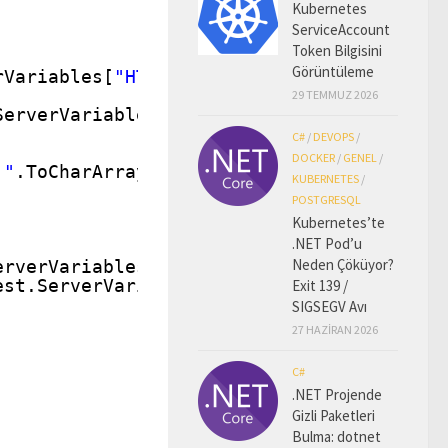
Kubernetes
ServiceAccount
Token Bilgisini
Görüntüleme
rVariables[
"HTTP_X_FORWARDED_FOR"
] != 
nul
29 TEMMUZ 2026
ServerVariables[
"HTTP_X_FORWARDED_FOR"
];
C#
/
DEVOPS
/
DOCKER
/
GENEL
/
,"
.ToCharArray());
KUBERNETES
/
POSTGRESQL
Kubernetes’te
.NET Pod’u
Neden Çöküyor?
erverVariables[
"REMOTE_ADDR"
] != 
null
)
est.ServerVariables[
"REMOTE_ADDR"
].ToStri
Exit 139 /
SIGSEGV Avı
27 HAZIRAN 2026
C#
.NET Projende
Gizli Paketleri
Bulma: dotnet