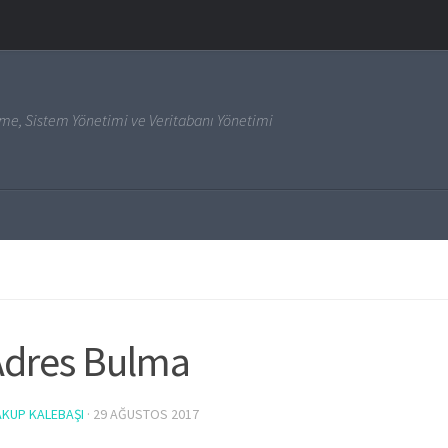
irme, Sistem Yönetimi ve Veritabanı Yönetimi
Adres Bulma
AKUP KALEBAŞI
·
29 AĞUSTOS 2017