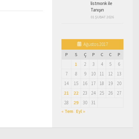
listmonk ile
Tanışın
01 ŞUBAT 2026
Ağustos 2017
P
S
Ç
P
C
C
P
1
2
3
4
5
6
7
8
9
10
11
12
13
14
15
16
17
18
19
20
21
22
23
24
25
26
27
28
29
30
31
« Tem
Eyl »