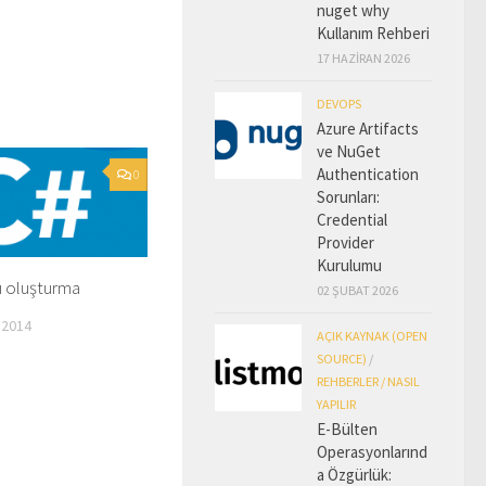
nuget why
Kullanım Rehberi
17 HAZIRAN 2026
DEVOPS
Azure Artifacts
ve NuGet
Authentication
0
Sorunları:
Credential
Provider
Kurulumu
ı oluşturma
02 ŞUBAT 2026
 2014
AÇIK KAYNAK (OPEN
SOURCE)
/
REHBERLER / NASIL
YAPILIR
E-Bülten
Operasyonlarınd
a Özgürlük: