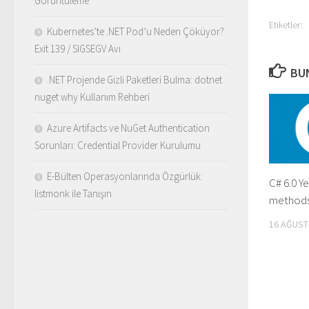
Görüntüleme
Etiketler:
Kubernetes’te .NET Pod’u Neden Çöküyor?
Exit 139 / SIGSEGV Avı
BUN
.NET Projende Gizli Paketleri Bulma: dotnet
nuget why Kullanım Rehberi
Azure Artifacts ve NuGet Authentication
Sorunları: Credential Provider Kurulumu
E-Bülten Operasyonlarında Özgürlük:
C# 6.0 Ye
listmonk ile Tanışın
method
16 AĞUST