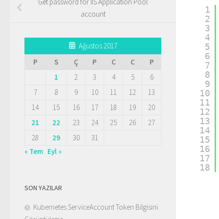
Get password for IIS Application Pool
1
account
2
3
4
Ağustos 2017
5
6
P
S
Ç
P
C
C
P
7
8
1
2
3
4
5
6
9
7
8
9
10
11
12
13
10
11
14
15
16
17
18
19
20
12
13
21
22
23
24
25
26
27
14
28
29
30
31
15
16
« Tem
Eyl »
17
18
SON YAZILAR
Kubernetes ServiceAccount Token Bilgisini