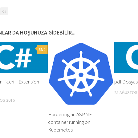
C#
LAR DA HOŞUNUZA GIDEBILIR...
0
nilikleri – Extension
pdf Dosyas
s
25 AĞUSTOS
OS 2016
Hardening an ASP.NET
container running on
Kubernetes