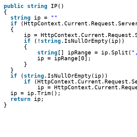
public
string
IP()
{
string
ip = 
""
if
(HttpContext.Current.Request.Serve
{
ip = HttpContext.Current.Request.
if
(!
string
.IsNullOrEmpty(ip))
{
string
[] ipRange = ip.Split(
"
ip = ipRange[0];
}
}
if
(
string
.IsNullOrEmpty(ip))
if
(HttpContext.Current.Request.S
ip = HttpContext.Current.Requ
ip = ip.Trim();
return
ip;
}