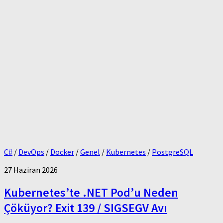
C#
/
DevOps
/
Docker
/
Genel
/
Kubernetes
/
PostgreSQL
27 Haziran 2026
Kubernetes’te .NET Pod’u Neden
Çöküyor? Exit 139 / SIGSEGV Avı