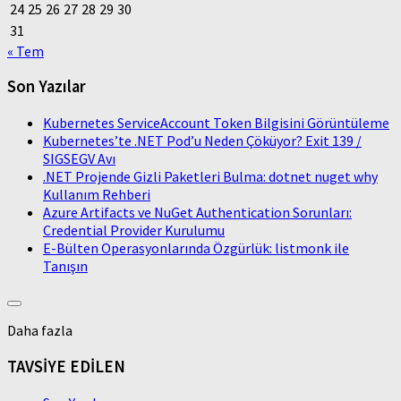
24
25
26
27
28
29
30
31
« Tem
Son Yazılar
Kubernetes ServiceAccount Token Bilgisini Görüntüleme
Kubernetes’te .NET Pod’u Neden Çöküyor? Exit 139 /
SIGSEGV Avı
.NET Projende Gizli Paketleri Bulma: dotnet nuget why
Kullanım Rehberi
Azure Artifacts ve NuGet Authentication Sorunları:
Credential Provider Kurulumu
E-Bülten Operasyonlarında Özgürlük: listmonk ile
Tanışın
Daha fazla
TAVSİYE EDİLEN