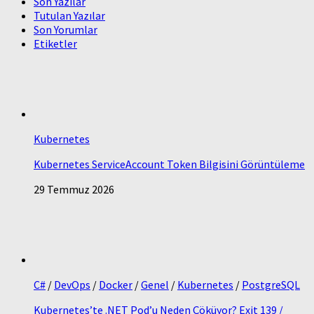
Son Yazılar
Tutulan Yazılar
Son Yorumlar
Etiketler
Kubernetes
Kubernetes ServiceAccount Token Bilgisini Görüntüleme
29 Temmuz 2026
C#
/
DevOps
/
Docker
/
Genel
/
Kubernetes
/
PostgreSQL
Kubernetes’te .NET Pod’u Neden Çöküyor? Exit 139 /