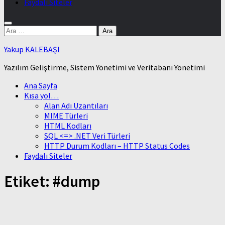
Faydalı Siteler
Arama:
Yakup KALEBAŞI
Yazılım Geliştirme, Sistem Yönetimi ve Veritabanı Yönetimi
Ana Sayfa
Kısa yol…
Alan Adı Uzantıları
MIME Türleri
HTML Kodları
SQL <=> .NET Veri Türleri
HTTP Durum Kodları – HTTP Status Codes
Faydalı Siteler
Etiket:
#dump