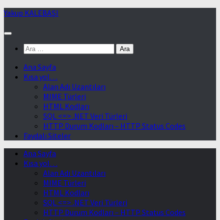
Skip
Yakup KALEBAŞI
to
content
Arama:
Ana Sayfa
Kısa yol…
Alan Adı Uzantıları
MIME Türleri
HTML Kodları
SQL <=> .NET Veri Türleri
HTTP Durum Kodları – HTTP Status Codes
Faydalı Siteler
Ana Sayfa
Kısa yol…
Alan Adı Uzantıları
MIME Türleri
HTML Kodları
SQL <=> .NET Veri Türleri
HTTP Durum Kodları – HTTP Status Codes