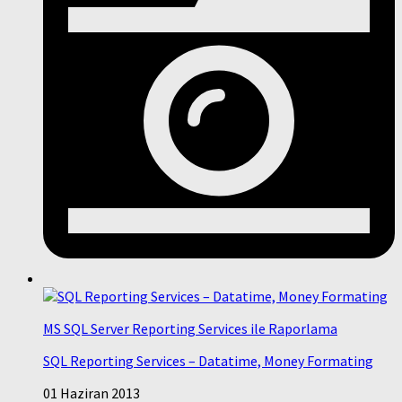
MS SQL Server Reporting Services ile Raporlama
SQL Reporting Services – Datatime, Money Formating
01 Haziran 2013