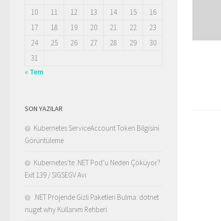
10
11
12
13
14
15
16
17
18
19
20
21
22
23
24
25
26
27
28
29
30
31
« Tem
SON YAZILAR
Kubernetes ServiceAccount Token Bilgisini
Görüntüleme
Kubernetes’te .NET Pod’u Neden Çöküyor?
Exit 139 / SIGSEGV Avı
.NET Projende Gizli Paketleri Bulma: dotnet
nuget why Kullanım Rehberi