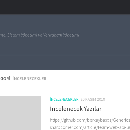
irme, Sistem Yönetimi ve Veritabanı Yönetimi
EGORI:
İNCELENECEKLER
İNCELENECEKLER
20 KASIM 2018
İncelenecek Yazılar
https://github.com/berkaybasoz/Generics
sharpcorner.com/article/learn-web-api-us