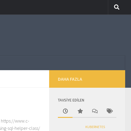
DAHA FAZLA
TAVSİYE EDİLEN
 https://www.c-
KUBERNETES
ing-sql-helper-class/