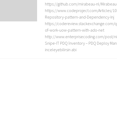
https://github.com/mirabeau-nl/Mirabeau
https://www.codeproject.com/Articles/1
Repository-pattern-and-Dependency-Inj
https://codereview.stackexchange.com/q
of-work-uow-pattern-with-ado-net
http://www.enterprisecoding.com/post/nin
Snipe-IT PDQ İnventory – PDQ Deploy Mana
inceleyebilirsin abi