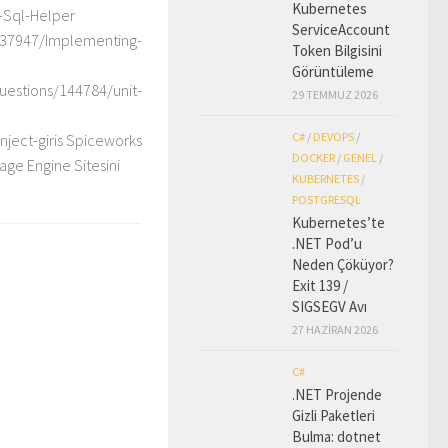
Kubernetes
-Sql-Helper
ServiceAccount
037947/Implementing-
Token Bilgisini
Görüntüleme
uestions/144784/unit-
29 TEMMUZ 2026
C#
/
DEVOPS
/
ject-giris Spiceworks
DOCKER
/
GENEL
/
ge Engine Sitesini
KUBERNETES
/
POSTGRESQL
Kubernetes’te
.NET Pod’u
Neden Çöküyor?
Exit 139 /
SIGSEGV Avı
27 HAZIRAN 2026
C#
.NET Projende
Gizli Paketleri
Bulma: dotnet