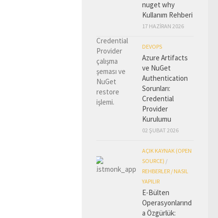
nuget why
Kullanım Rehberi
17 HAZIRAN 2026
DEVOPS
Azure Artifacts
ve NuGet
Authentication
Sorunları:
Credential
Provider
Kurulumu
02 ŞUBAT 2026
AÇIK KAYNAK (OPEN
SOURCE)
/
REHBERLER / NASIL
YAPILIR
E-Bülten
Operasyonlarınd
a Özgürlük: