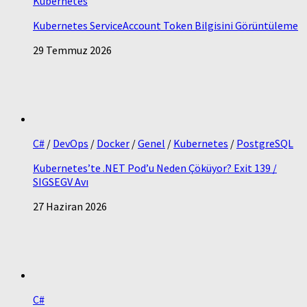
Kubernetes
Kubernetes ServiceAccount Token Bilgisini Görüntüleme
29 Temmuz 2026
C#
/
DevOps
/
Docker
/
Genel
/
Kubernetes
/
PostgreSQL
Kubernetes’te .NET Pod’u Neden Çöküyor? Exit 139 /
SIGSEGV Avı
27 Haziran 2026
C#