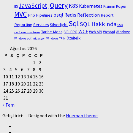
jQuery
JavaScript
K8S
Kubernetes
IIS
Kızımın Köşesi
MVC
psql
Redis
Reflection
Php
Pipelines
Report
Sql
SQL Hakkında
Reporting Services
Silverlight
SSD
WCF
Tarihe Mesaj
VELERO
Web API
WebApi
Windows
performans artırma
Öznitelik
Windows optimizasyon
Windows TRIM
Ağustos 2026
P
S
Ç
P
C
C
P
1
2
3
4
5
6
7
8
9
10
11
12
13
14
15
16
17
18
19
20
21
22
23
24
25
26
27
28
29
30
31
« Tem
Geliştirici:
- Designed with the
Hueman theme