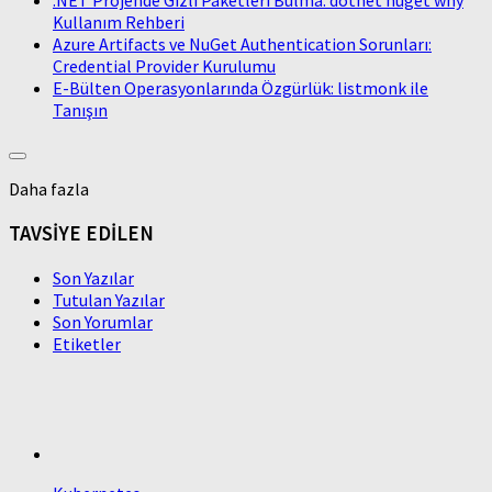
.NET Projende Gizli Paketleri Bulma: dotnet nuget why
Kullanım Rehberi
Azure Artifacts ve NuGet Authentication Sorunları:
Credential Provider Kurulumu
E-Bülten Operasyonlarında Özgürlük: listmonk ile
Tanışın
Daha fazla
TAVSİYE EDİLEN
Son Yazılar
Tutulan Yazılar
Son Yorumlar
Etiketler