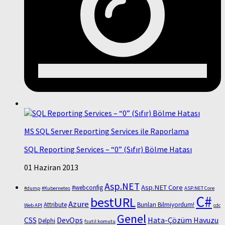
MS SQL Server Reporting Services ile Raporlama
SQL Reporting Services – “0” (Sıfır) Bölme Hatası
01 Haziran 2013
Asp.NET
Asp.NET Core
#webconfig
#dump
#Kubernetes
ASP.NET Core
C#
bestURL
Azure
Attribute
Bunları Bilmiyordum!
Web API
cdc
Genel
CSS
DevOps
Hata-Çözüm Havuzu
Delphi
fsutil komutu