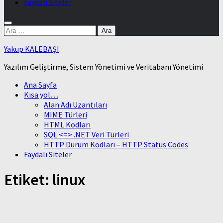
Faydalı Siteler
Arama:
Yakup KALEBAŞI
Yazılım Geliştirme, Sistem Yönetimi ve Veritabanı Yönetimi
Ana Sayfa
Kısa yol…
Alan Adı Uzantıları
MIME Türleri
HTML Kodları
SQL <=> .NET Veri Türleri
HTTP Durum Kodları – HTTP Status Codes
Faydalı Siteler
Etiket:
linux