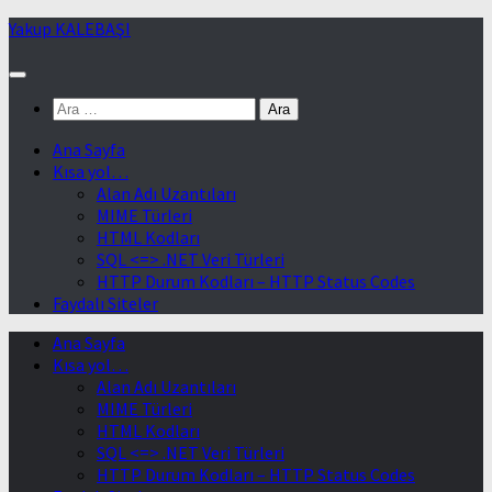
Skip
Yakup KALEBAŞI
to
content
Arama:
Ana Sayfa
Kısa yol…
Alan Adı Uzantıları
MIME Türleri
HTML Kodları
SQL <=> .NET Veri Türleri
HTTP Durum Kodları – HTTP Status Codes
Faydalı Siteler
Ana Sayfa
Kısa yol…
Alan Adı Uzantıları
MIME Türleri
HTML Kodları
SQL <=> .NET Veri Türleri
HTTP Durum Kodları – HTTP Status Codes