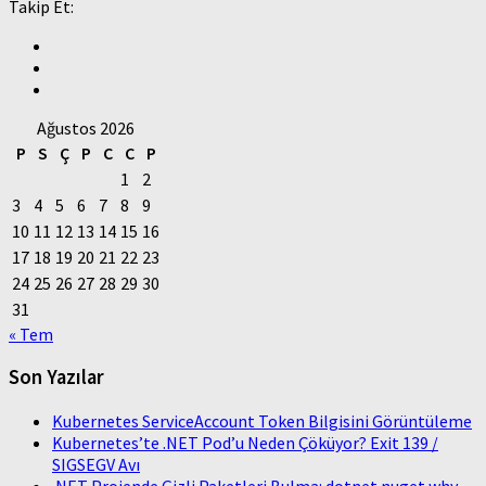
Takip Et:
Ağustos 2026
P
S
Ç
P
C
C
P
1
2
3
4
5
6
7
8
9
10
11
12
13
14
15
16
17
18
19
20
21
22
23
24
25
26
27
28
29
30
31
« Tem
Son Yazılar
Kubernetes ServiceAccount Token Bilgisini Görüntüleme
Kubernetes’te .NET Pod’u Neden Çöküyor? Exit 139 /
SIGSEGV Avı