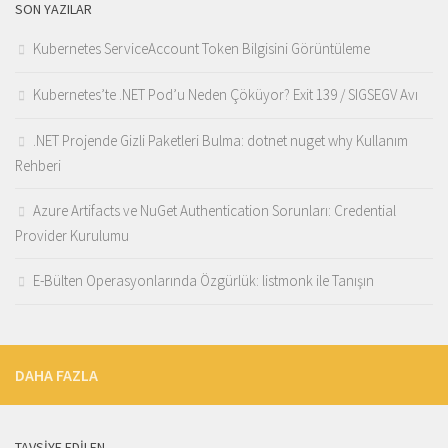
SON YAZILAR
Kubernetes ServiceAccount Token Bilgisini Görüntüleme
Kubernetes’te .NET Pod’u Neden Çöküyor? Exit 139 / SIGSEGV Avı
.NET Projende Gizli Paketleri Bulma: dotnet nuget why Kullanım
Rehberi
Azure Artifacts ve NuGet Authentication Sorunları: Credential
Provider Kurulumu
E-Bülten Operasyonlarında Özgürlük: listmonk ile Tanışın
DAHA FAZLA
TAVSİYE EDİLEN