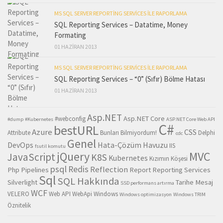
MS SQL SERVER REPORTING SERVICES ILE RAPORLAMA
SQL Reporting Services – Datatime, Money
Formating
01 HAZIRAN 2013
MS SQL SERVER REPORTING SERVICES ILE RAPORLAMA
SQL Reporting Services – “0” (Sıfır) Bölme Hatası
01 HAZIRAN 2013
Asp.NET
Asp.NET Core
#webconfig
#dump
#Kubernetes
ASP.NET Core Web API
C#
bestURL
Azure
CSS
Attribute
Bunları Bilmiyordum!
Delphi
cdc
Genel
DevOps
Hata-Çözüm Havuzu
IIS
fsutil komutu
MVC
jQuery
JavaScript
K8S
Kubernetes
Kızımın Köşesi
psql
Redis
Reflection
Php
Pipelines
Report
Reporting Services
Sql
SQL Hakkında
Silverlight
Tarihe Mesaj
SSD performans artırma
WCF
VELERO
Web API
WebApi
Windows
Windows optimizasyon
Windows TRIM
Öznitelik