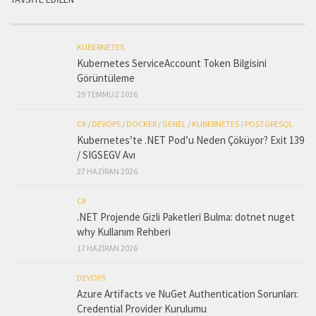
KUBERNETES
Kubernetes ServiceAccount Token Bilgisini
Görüntüleme
29 TEMMUZ 2026
C#
/
DEVOPS
/
DOCKER
/
GENEL
/
KUBERNETES
/
POSTGRESQL
Kubernetes’te .NET Pod’u Neden Çöküyor? Exit 139
/ SIGSEGV Avı
27 HAZIRAN 2026
C#
.NET Projende Gizli Paketleri Bulma: dotnet nuget
why Kullanım Rehberi
17 HAZIRAN 2026
DEVOPS
Azure Artifacts ve NuGet Authentication Sorunları:
Credential Provider Kurulumu