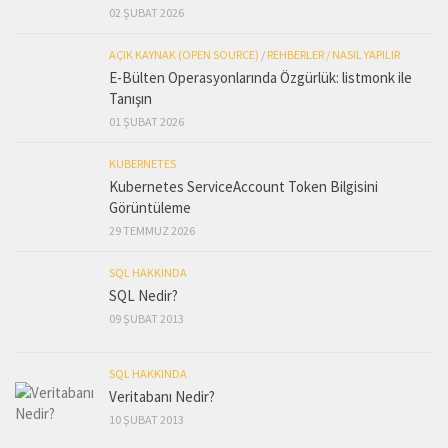
02 ŞUBAT 2026
AÇIK KAYNAK (OPEN SOURCE)
/
REHBERLER / NASIL YAPILIR
E-Bülten Operasyonlarında Özgürlük: listmonk ile
Tanışın
01 ŞUBAT 2026
KUBERNETES
Kubernetes ServiceAccount Token Bilgisini
Görüntüleme
29 TEMMUZ 2026
SQL HAKKINDA
SQL Nedir?
09 ŞUBAT 2013
SQL HAKKINDA
Veritabanı Nedir?
10 ŞUBAT 2013