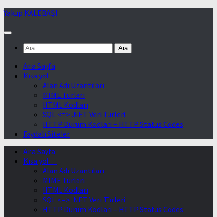
Skip
Yakup KALEBAŞI
to
content
Arama:
Ana Sayfa
Kısa yol…
Alan Adı Uzantıları
MIME Türleri
HTML Kodları
SQL <=> .NET Veri Türleri
HTTP Durum Kodları – HTTP Status Codes
Faydalı Siteler
Ana Sayfa
Kısa yol…
Alan Adı Uzantıları
MIME Türleri
HTML Kodları
SQL <=> .NET Veri Türleri
HTTP Durum Kodları – HTTP Status Codes