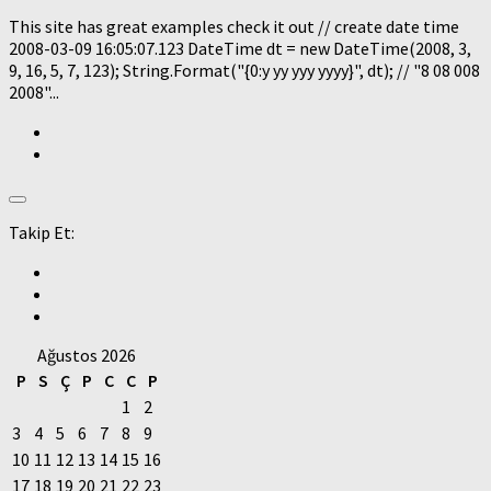
This site has great examples check it out // create date time
2008-03-09 16:05:07.123 DateTime dt = new DateTime(2008, 3,
9, 16, 5, 7, 123); String.Format("{0:y yy yyy yyyy}", dt); // "8 08 008
2008"...
Takip Et:
Ağustos 2026
P
S
Ç
P
C
C
P
1
2
3
4
5
6
7
8
9
10
11
12
13
14
15
16
17
18
19
20
21
22
23