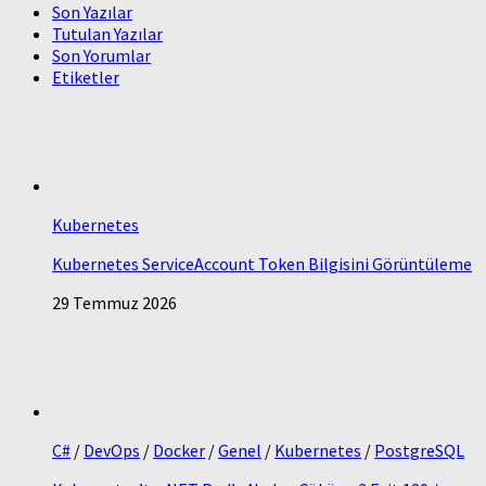
Son Yazılar
Tutulan Yazılar
Son Yorumlar
Etiketler
Kubernetes
Kubernetes ServiceAccount Token Bilgisini Görüntüleme
29 Temmuz 2026
C#
/
DevOps
/
Docker
/
Genel
/
Kubernetes
/
PostgreSQL