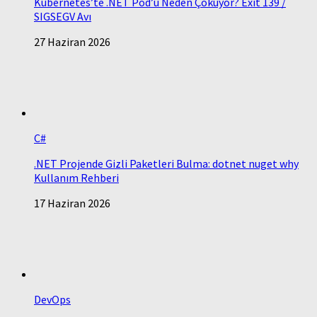
Kubernetes’te .NET Pod’u Neden Çöküyor? Exit 139 /
SIGSEGV Avı
27 Haziran 2026
C#
.NET Projende Gizli Paketleri Bulma: dotnet nuget why
Kullanım Rehberi
17 Haziran 2026
DevOps