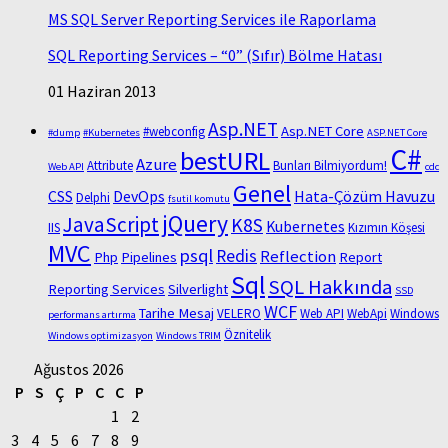
MS SQL Server Reporting Services ile Raporlama
SQL Reporting Services – “0” (Sıfır) Bölme Hatası
01 Haziran 2013
Asp.NET
Asp.NET Core
#webconfig
#dump
#Kubernetes
ASP.NET Core
C#
bestURL
Azure
Attribute
Bunları Bilmiyordum!
Web API
cdc
Genel
CSS
DevOps
Hata-Çözüm Havuzu
Delphi
fsutil komutu
jQuery
JavaScript
K8S
Kubernetes
IIS
Kızımın Köşesi
MVC
psql
Redis
Reflection
Php
Pipelines
Report
Sql
SQL Hakkında
Reporting Services
Silverlight
SSD
WCF
Tarihe Mesaj
VELERO
Web API
WebApi
Windows
performans artırma
Öznitelik
Windows optimizasyon
Windows TRIM
Ağustos 2026
P
S
Ç
P
C
C
P
1
2
3
4
5
6
7
8
9