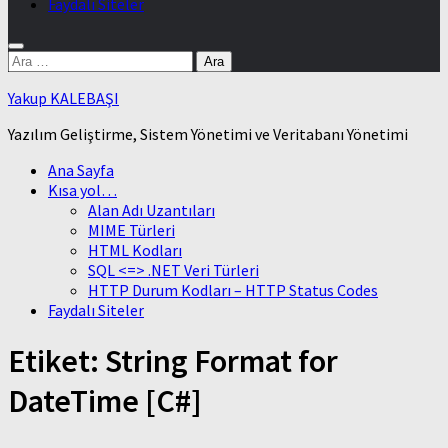
Faydalı Siteler
Arama:
Yakup KALEBAŞI
Yazılım Geliştirme, Sistem Yönetimi ve Veritabanı Yönetimi
Ana Sayfa
Kısa yol…
Alan Adı Uzantıları
MIME Türleri
HTML Kodları
SQL <=> .NET Veri Türleri
HTTP Durum Kodları – HTTP Status Codes
Faydalı Siteler
Etiket:
String Format for
DateTime [C#]