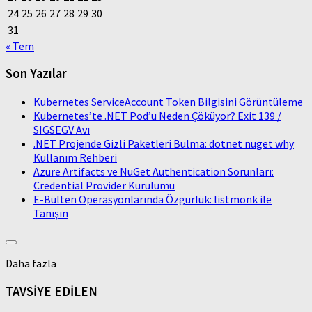
24
25
26
27
28
29
30
31
« Tem
Son Yazılar
Kubernetes ServiceAccount Token Bilgisini Görüntüleme
Kubernetes’te .NET Pod’u Neden Çöküyor? Exit 139 /
SIGSEGV Avı
.NET Projende Gizli Paketleri Bulma: dotnet nuget why
Kullanım Rehberi
Azure Artifacts ve NuGet Authentication Sorunları:
Credential Provider Kurulumu
E-Bülten Operasyonlarında Özgürlük: listmonk ile
Tanışın
Daha fazla
TAVSİYE EDİLEN