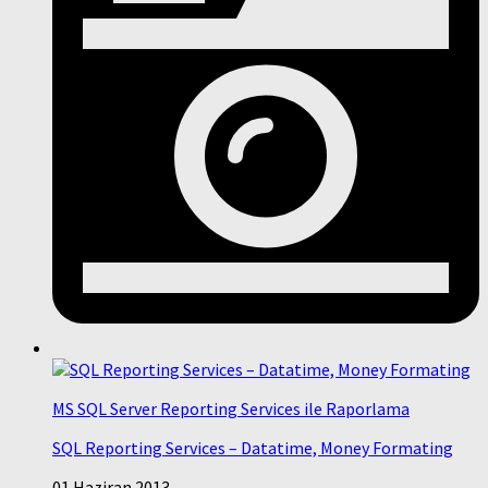
MS SQL Server Reporting Services ile Raporlama
SQL Reporting Services – Datatime, Money Formating
01 Haziran 2013