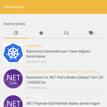
DAHA FAZLA
TAVSİYE EDİLEN
KUBERNETES
Kubernetes ServiceAccount Token Bilgisini
Görüntüleme
29 TEMMUZ 2026
C#
/
DEVOPS
/
DOCKER
/
GENEL
/
KUBERNETES
/
POSTGRESQL
Kubernetes’te .NET Pod’u Neden Çöküyor? Exit 139
/ SIGSEGV Avı
27 HAZIRAN 2026
C#
.NET Projende Gizli Paketleri Bulma: dotnet nuget