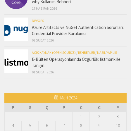
why Kullanım Rehberi
17 HAZIRAN 2026
DEVOPS
Azure Artifacts ve NuGet Authentication Sorunları:
Credential Provider Kurulumu
02 ŞUBAT 2026
AÇIK KAYNAK (OPEN SOURCE)
/
REHBERLER / NASIL YAPILIR
E-Bülten Operasyonlarında Özgürlük: listmonk ile
Tanışın
01 ŞUBAT 2026
Mart 2024
P
S
Ç
P
C
C
P
1
2
3
4
5
6
7
8
9
10