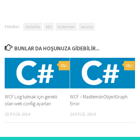
Etiketler:
Dockerfile
K8S
Kubernetes
Security
BUNLAR DA HOŞUNUZA GIDEBILIR...
0
0
WCF Log tutmak için gerekli
WCF – MaxItemsInObjectGraph
olan web.config ayarları
Error
25 EYLÜL 2014
24 EYLÜL 2014