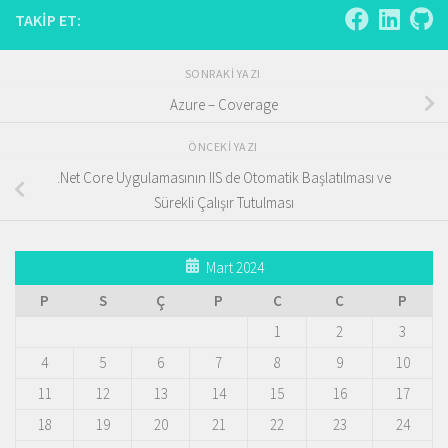
TAKIP ET:
SONRAKI YAZI
Azure – Coverage
ÖNCEKI YAZI
.Net Core Uygulamasının IIS de Otomatik Başlatılması ve
Sürekli Çalışır Tutulması
Mart 2024
P
S
Ç
P
C
C
P
1
2
3
4
5
6
7
8
9
10
11
12
13
14
15
16
17
18
19
20
21
22
23
24