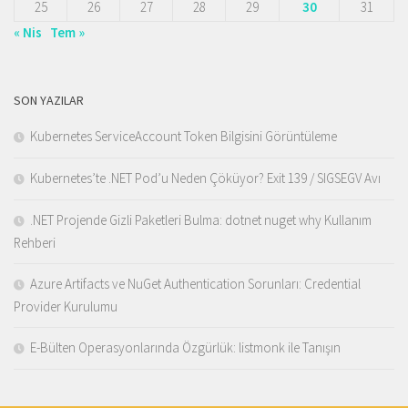
25
26
27
28
29
30
31
« Nis
Tem »
SON YAZILAR
Kubernetes ServiceAccount Token Bilgisini Görüntüleme
Kubernetes’te .NET Pod’u Neden Çöküyor? Exit 139 / SIGSEGV Avı
.NET Projende Gizli Paketleri Bulma: dotnet nuget why Kullanım
Rehberi
Azure Artifacts ve NuGet Authentication Sorunları: Credential
Provider Kurulumu
E-Bülten Operasyonlarında Özgürlük: listmonk ile Tanışın